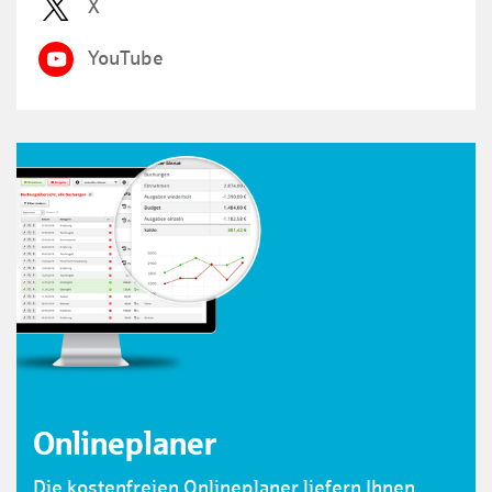
X
YouTube
Onlineplaner
Die kostenfreien Onlineplaner liefern Ihnen