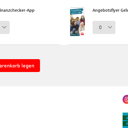
Finanzchecker-App
Angebotsflyer Gel
0
arenkorb legen