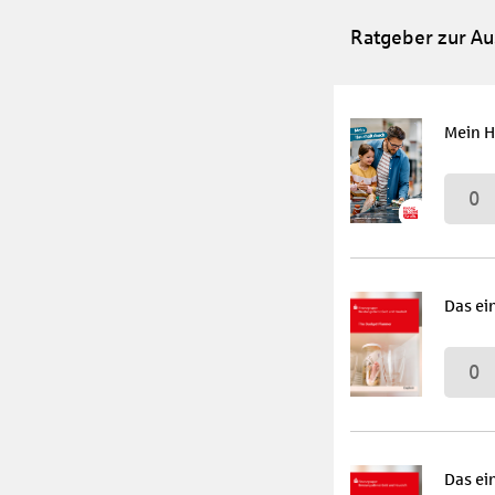
Ratgeber zur Au
Mein H
0
Das ei
0
Das ei