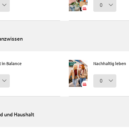
0
nanzwissen
 in Balance
Nachhaltig leben
0
ld und Haushalt