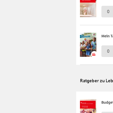
0
Mein T
0
Ratgeber zu Le
Budget