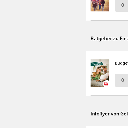
0
Ratgeber zu Fi
Budget
0
Infoflyer von Ge