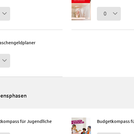
0
aschengeldplaner
bensphasen
kompass für Jugendliche
Budgetkompass fü