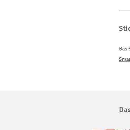
Sti
Basi
Sma
Das