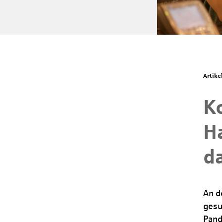
Artike
K
H
d
An d
gesu
Pand