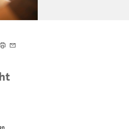
ht
en