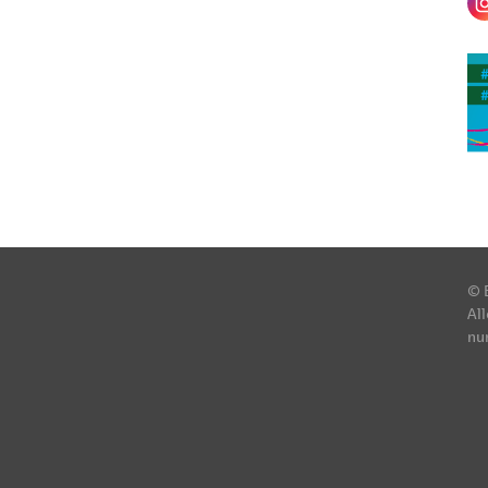
© 
All
nu