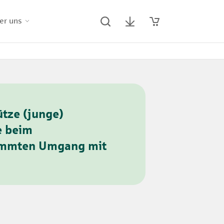
er uns
ütze (junge)
e beim
immten Umgang mit