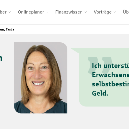
ber
Onlineplaner
Finanzwissen
Vorträge
Üb
n, Tanja
n
Ich unterst
Erwachsen
selbstbest
Geld.