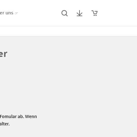
er uns
er
s Fomular ab. Wenn
lter.