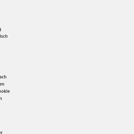
g
isch
nach
gen
ookie
n
er