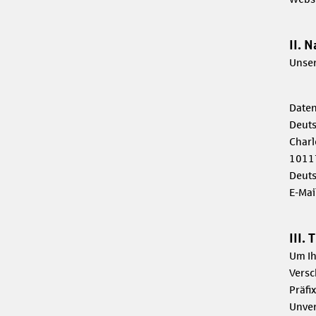
II. 
Unser
Daten
Deuts
Charl
10117
Deut
E-Mai
III.
Um Ih
Versc
Präfix
Unver