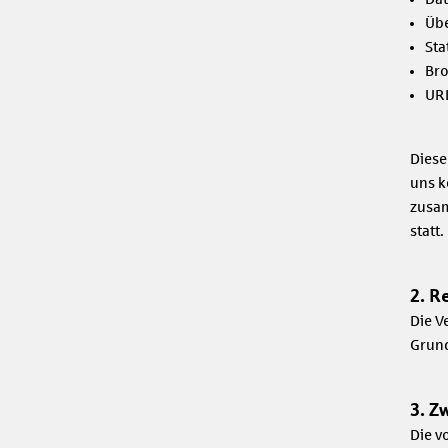
Üb
Sta
Bro
URL
Diese
uns k
zusam
statt.
2. R
Die V
Grund
3. Z
Die v