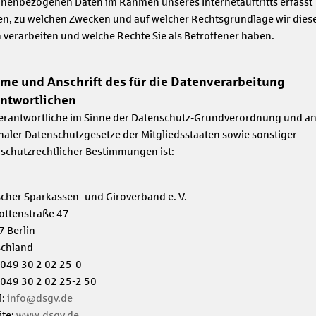
nenbezogenen Daten im Rahmen unseres Internetauftritts erfasst
n, zu welchen Zwecken und auf welcher Rechtsgrundlage wir dies
 verarbeiten und welche Rechte Sie als Betroffener haben.
ame und Anschrift des für die Datenverarbeitung
ntwortlichen
erantwortliche im Sinne der Datenschutz-Grundverordnung und a
naler Datenschutzgesetze der Mitgliedsstaaten sowie sonstiger
schutzrechtlicher Bestimmungen ist:
cher Sparkassen- und Giroverband e. V.
ottenstraße 47
 Berlin
schland
 0049 30 2 02 25-0
0049 30 2 02 25-2 50
l:
info@dsgv.de
te:
www.dsgv.de