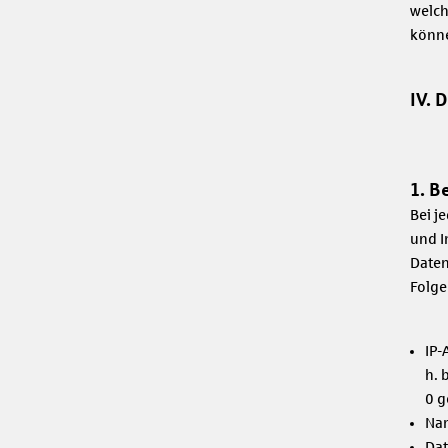
welch
könne
IV. 
1. B
Bei j
und I
Daten
Folge
IP-
h. 
0 g
Nam
Dat