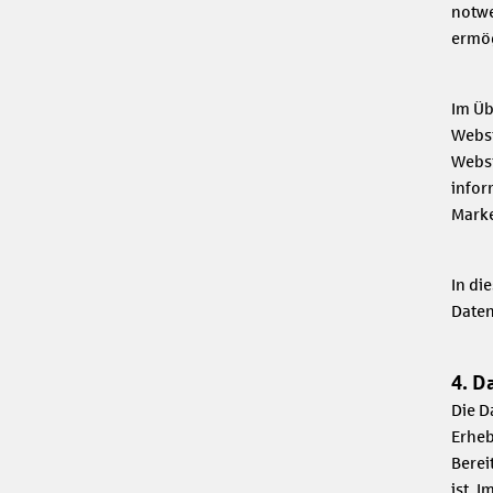
notwe
ermög
Im Üb
Websi
Websi
infor
Marke
In di
Daten
4. D
Die D
Erheb
Berei
ist. 