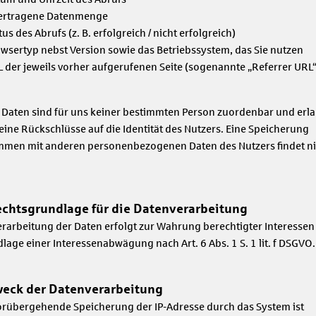
ertragene Datenmenge
tus des Abrufs (z. B. erfolgreich / nicht erfolgreich)
wsertyp nebst Version sowie das Betriebssystem, das Sie nutzen
 der jeweils vorher aufgerufenen Seite (sogenannte „Referrer URL“
 Daten sind für uns keiner bestimmten Person zuordenbar und erl
eine Rückschlüsse auf die Identität des Nutzers. Eine Speicherung
men mit anderen personenbezogenen Daten des Nutzers findet ni
echtsgrundlage für die Datenverarbeitung
erarbeitung der Daten erfolgt zur Wahrung berechtigter Interessen
lage einer Interessenabwägung nach Art. 6 Abs. 1 S. 1 lit. f DSGVO.
weck der Datenverarbeitung
orübergehende Speicherung der IP-Adresse durch das System ist