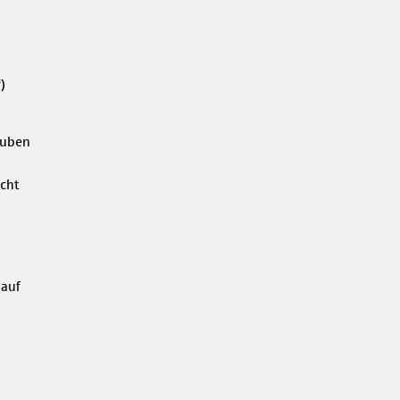
)
auben
cht
 auf