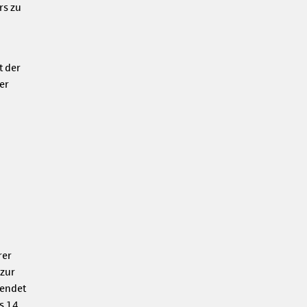
rs zu
t der
er
rer
 zur
eendet
ns 14