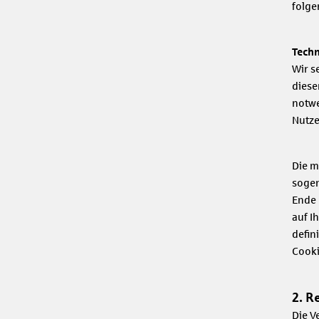
folge
Techn
Wir s
diese
notwe
Nutze
Die m
sogen
Ende 
auf I
defin
Cooki
2. R
Die V