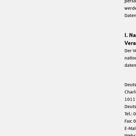
perso
werde
Daten
I. N
Vera
Der V
natio
daten
Deuts
Charl
10117
Deut
Tel.:
Fax: 
E-Mai
Websi