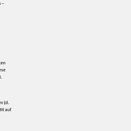
 –
ten
ese
.
m (d.
it auf