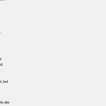
,
s
e
rd.
, bei
ln die