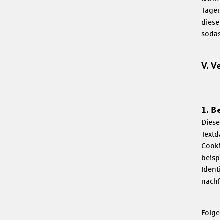
Tagen
diese
sodas
V. V
1. B
Diese
Textd
Cooki
beisp
Ident
nachf
Folge