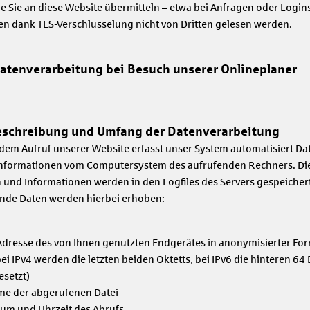
e Sie an diese Website übermitteln – etwa bei Anfragen oder Logins
n dank TLS-Verschlüsselung nicht von Dritten gelesen werden.
Datenverarbeitung bei Besuch unserer Onlineplaner
eschreibung und Umfang der Datenverarbeitung
edem Aufruf unserer Website erfasst unser System automatisiert Da
nformationen vom Computersystem des aufrufenden Rechners. Di
 und Informationen werden in den Logfiles des Servers gespeichert
nde Daten werden hierbei erhoben:
Adresse des von Ihnen genutzten Endgerätes in anonymisierter For
bei IPv4 werden die letzten beiden Oktetts, bei IPv6 die hinteren 64 B
esetzt)
e der abgerufenen Datei
um und Uhrzeit des Abrufs